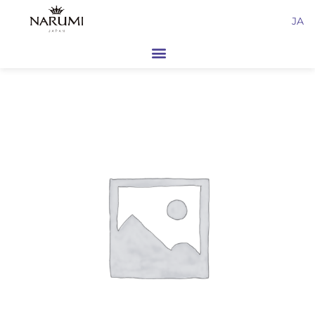
内
JA
容
を
ス
キ
ッ
プ