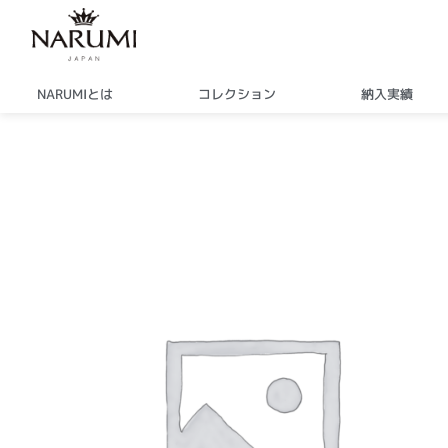
内
容
を
ス
NARUMIとは
コレクション
納入実績
キ
ッ
プ