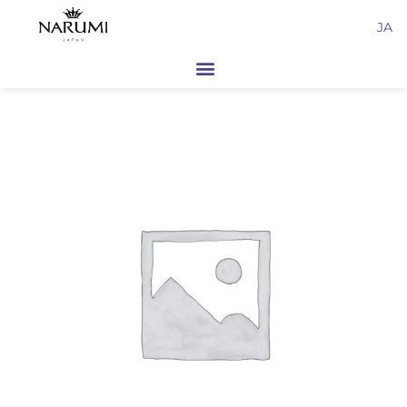
内
JA
容
を
ス
キ
ッ
プ