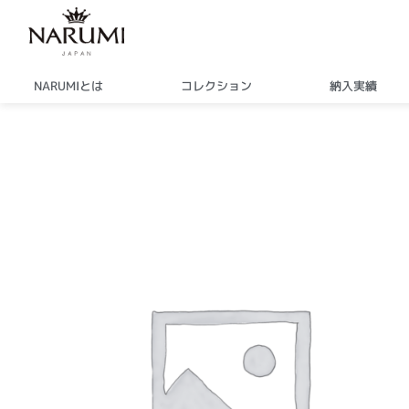
内
容
を
ス
NARUMIとは
コレクション
納入実績
キ
ッ
プ