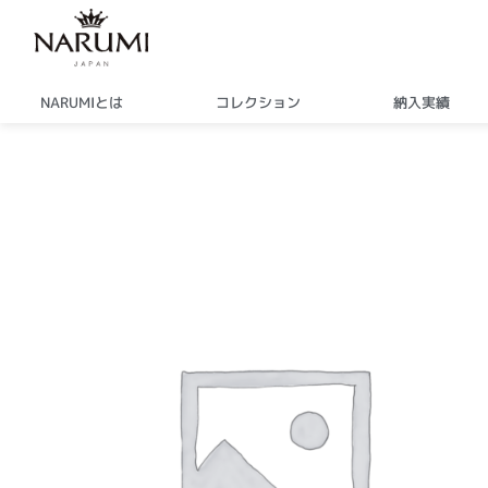
内
容
を
ス
NARUMIとは
コレクション
納入実績
キ
ッ
プ