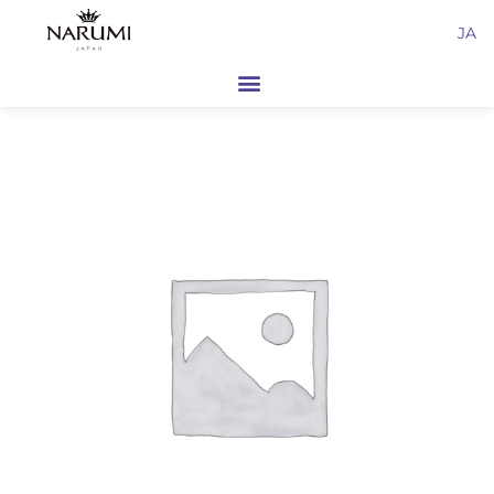
内
JA
容
を
ス
キ
ッ
プ