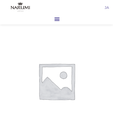
内
JA
容
を
ス
キ
ッ
プ