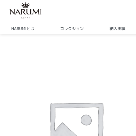
内
容
を
ス
NARUMIとは
コレクション
納入実績
キ
ッ
プ