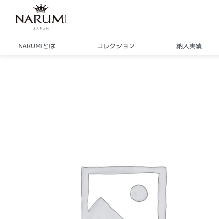
内
容
を
ス
NARUMIとは
コレクション
納入実績
キ
ッ
プ