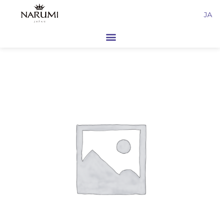
内
JA
容
を
ス
キ
ッ
プ