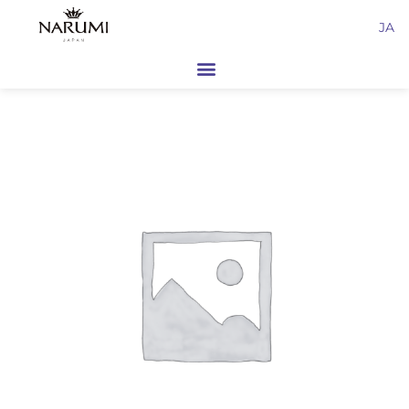
内
JA
容
を
ス
キ
ッ
プ