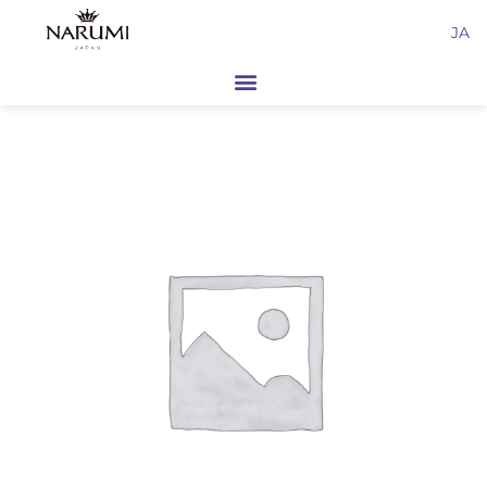
内
JA
容
を
ス
キ
ッ
プ