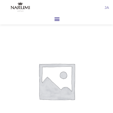
内
JA
容
を
ス
キ
ッ
プ