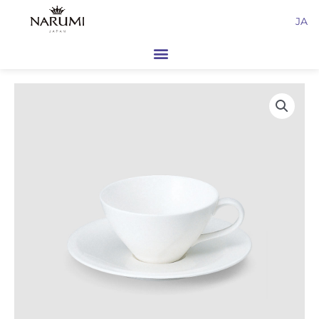
内
JA
容
を
ス
キ
ッ
プ