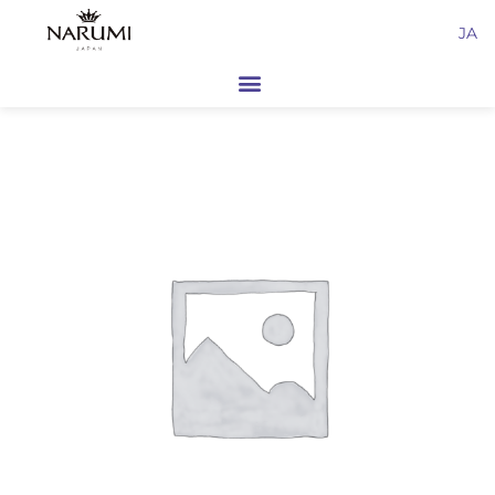
内
JA
容
を
ス
キ
ッ
プ