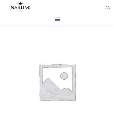
内
JA
容
を
ス
キ
ッ
プ