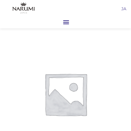
内
JA
容
を
ス
キ
ッ
プ