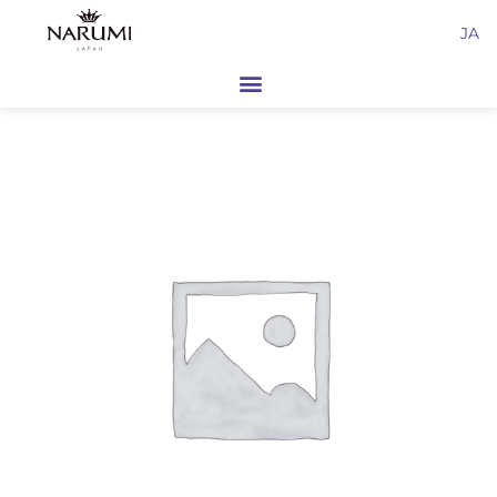
内
JA
容
を
ス
キ
ッ
プ