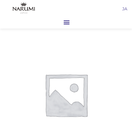
内
JA
容
を
ス
キ
ッ
プ