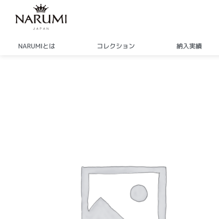
内
容
を
ス
NARUMIとは
コレクション
納入実績
キ
ッ
プ