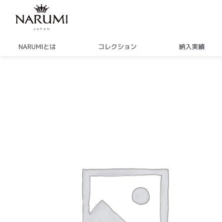
内
容
を
ス
NARUMIとは
コレクション
納入実績
キ
ッ
プ