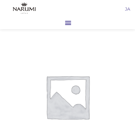
内
JA
容
を
ス
キ
ッ
プ