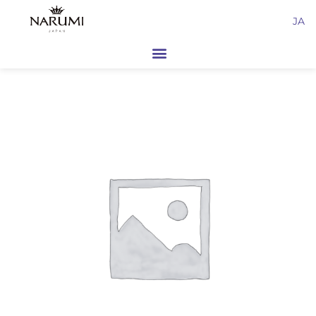
内
JA
容
を
ス
キ
ッ
プ