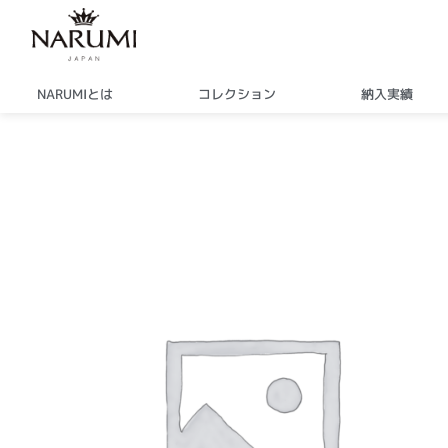
内
容
を
ス
NARUMIとは
コレクション
納入実績
キ
ッ
プ