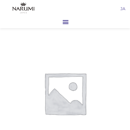
内
JA
容
を
ス
キ
ッ
プ