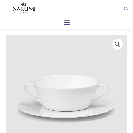
内
JA
容
を
ス
キ
ッ
プ