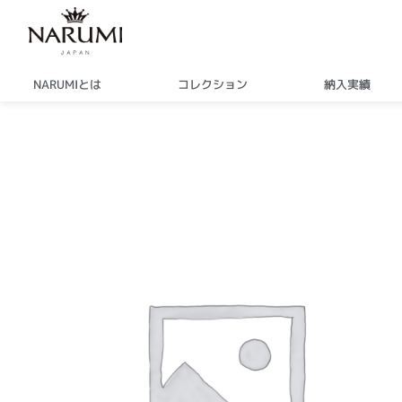
内
容
を
ス
NARUMIとは
コレクション
納入実績
キ
ッ
プ