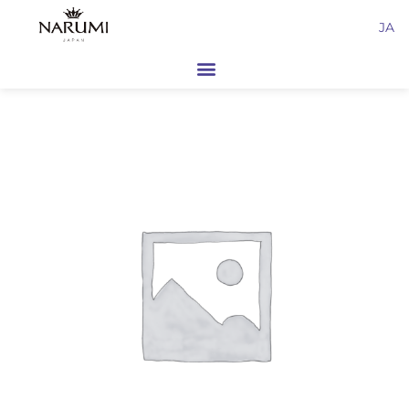
内
JA
容
を
ス
キ
ッ
プ