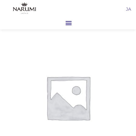
内
JA
容
を
ス
キ
ッ
プ