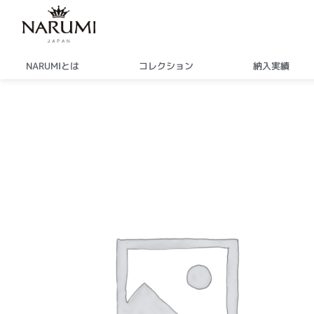
内
容
を
ス
NARUMIとは
コレクション
納入実績
キ
ッ
プ