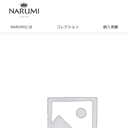
内
容
を
ス
NARUMIとは
コレクション
納入実績
キ
ッ
プ