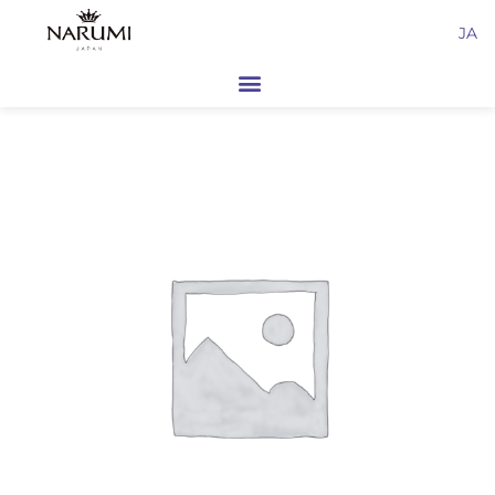
内
JA
容
を
ス
キ
ッ
プ