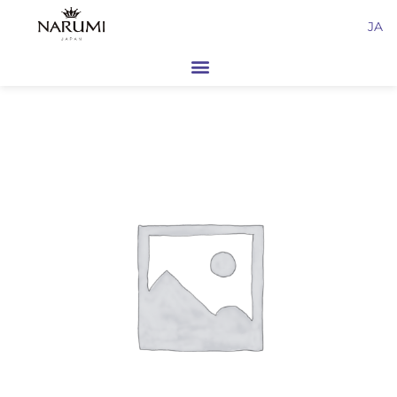
内
JA
容
を
ス
キ
ッ
プ