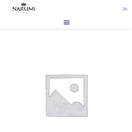
内
JA
容
を
ス
キ
ッ
プ