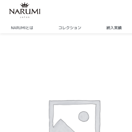
内
容
を
ス
NARUMIとは
コレクション
納入実績
キ
ッ
プ