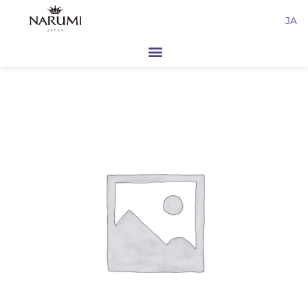
内
JA
容
を
ス
キ
ッ
プ