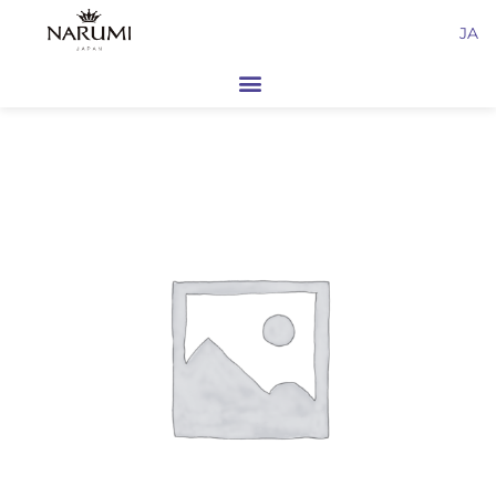
内
JA
容
を
ス
キ
ッ
プ