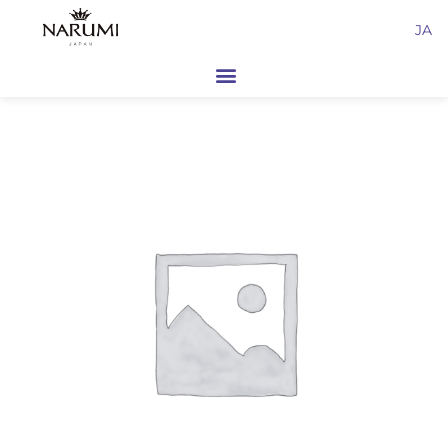
内
JA
容
を
ス
キ
ッ
プ