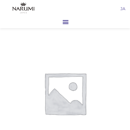
内
JA
容
を
ス
キ
ッ
プ