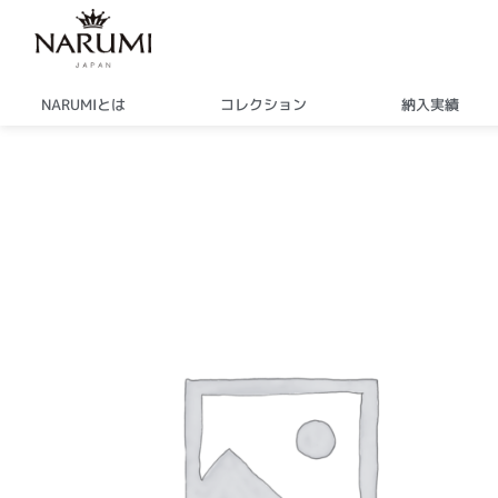
内
容
を
ス
NARUMIとは
コレクション
納入実績
キ
ッ
プ