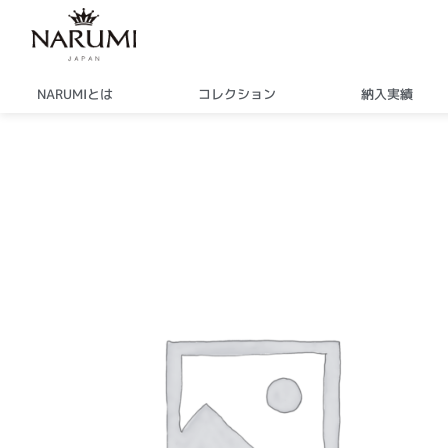
内
容
を
ス
NARUMIとは
コレクション
納入実績
キ
ッ
プ