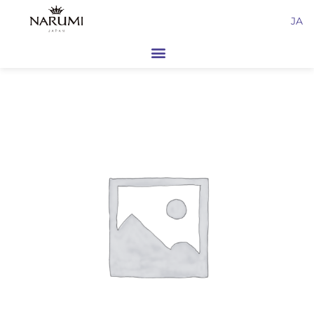
内
JA
容
を
ス
キ
ッ
プ