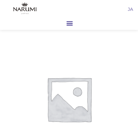
内
JA
容
を
ス
キ
ッ
プ