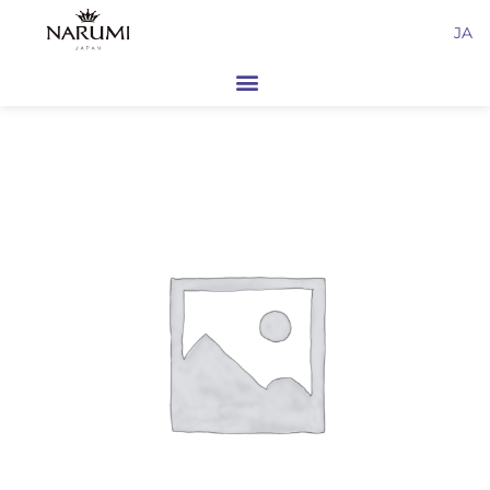
内
JA
容
を
ス
キ
ッ
プ