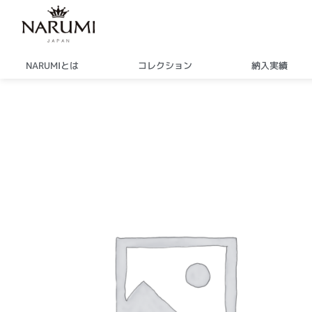
内
容
を
ス
NARUMIとは
コレクション
納入実績
キ
ッ
プ