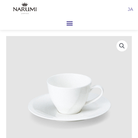
内
JA
容
を
ス
キ
ッ
プ