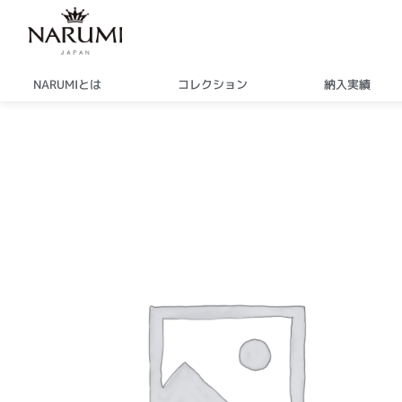
内
容
を
ス
NARUMIとは
コレクション
納入実績
キ
ッ
プ