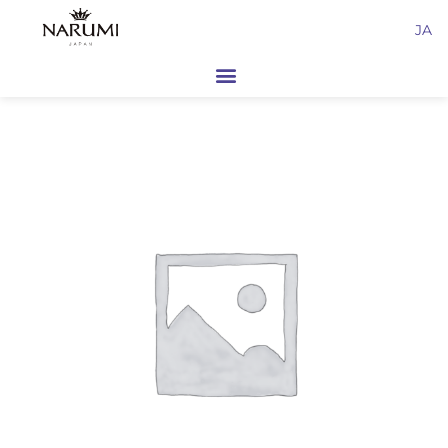
内
JA
容
を
ス
キ
ッ
プ