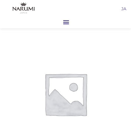
内
JA
容
を
ス
キ
ッ
プ