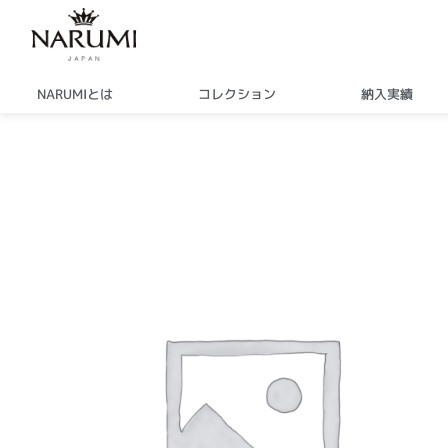
内
容
を
ス
NARUMIとは
コレクション
納入実績
キ
ッ
プ